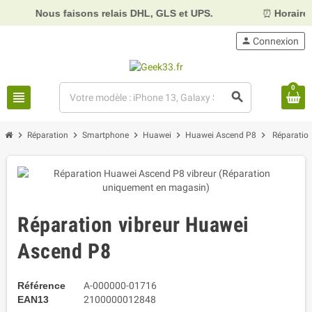
Nous faisons relais DHL, GLS et UPS.
⏰
Horaires :
Mardi
person
Connexion
0
view_headline
search
chevron_right
chevron_right
chevron_right
chevron_right
chevron_right
Réparation
Smartphone
Huawei
Huawei Ascend P8
Réparatio
Réparation vibreur Huawei
Ascend P8
Référence
A-000000-01716
EAN13
2100000012848