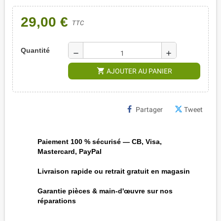
29,00 €
TTC
Quantité
remove
add
shopping_cart
AJOUTER AU PANIER
Partager
Tweet
Paiement 100 % sécurisé — CB, Visa,
Mastercard, PayPal
Livraison rapide ou retrait gratuit en magasin
Garantie pièces & main-d'œuvre sur nos
réparations