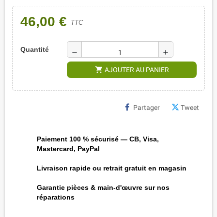
46,00 €
TTC
Quantité
remove
add
shopping_cart
AJOUTER AU PANIER
Partager
Tweet
Paiement 100 % sécurisé — CB, Visa,
Mastercard, PayPal
Livraison rapide ou retrait gratuit en magasin
Garantie pièces & main-d'œuvre sur nos
réparations