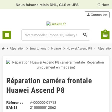
Nous faisons relais DHL, GLS et UPS.
⏰
Horaires :
Mard
person
Connexion
0
view_headline
search
chevron_right
chevron_right
chevron_right
chevron_right
chevron_right
Réparation
Smartphone
Huawei
Huawei Ascend P8
Réparatio
Réparation caméra frontale
Huawei Ascend P8
Référence
A-000000-01718
EAN13
2100000012862