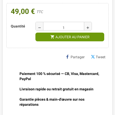
49,00 €
TTC
Quantité
remove
add
shopping_cart
AJOUTER AU PANIER
Partager
Tweet
Paiement 100 % sécurisé — CB, Visa, Mastercard,
PayPal
Livraison rapide ou retrait gratuit en magasin
Garantie pièces & main-d'œuvre sur nos
réparations