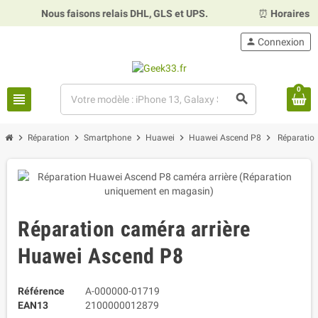
Nous faisons relais DHL, GLS et UPS.
⏰
Horaires :
Mardi, m
person
Connexion
0
view_headline
search
chevron_right
chevron_right
chevron_right
chevron_right
chevron_right
Réparation
Smartphone
Huawei
Huawei Ascend P8
Réparatio
Réparation caméra arrière
Huawei Ascend P8
Référence
A-000000-01719
EAN13
2100000012879