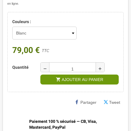
en ligne.
Couleurs :
79,00 €
TTC
Quantité
remove
add
shopping_cart
AJOUTER AU PANIER
Partager
Tweet
Paiement 100 % sécurisé — CB, Visa,
Mastercard, PayPal