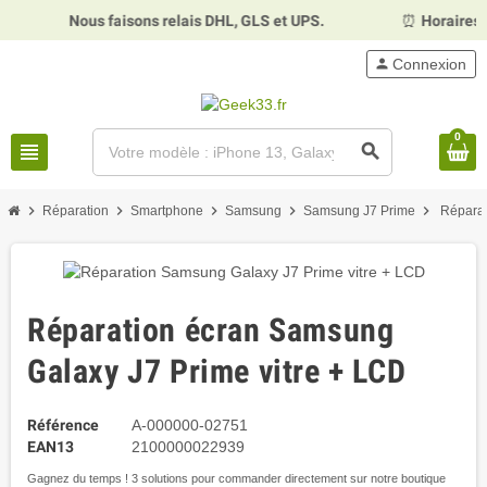
Nous faisons relais DHL, GLS et UPS.
⏰
Horaires :
Mardi, 
person
Connexion
0
view_headline
search
chevron_right
chevron_right
chevron_right
chevron_right
chevron_right
Réparation
Smartphone
Samsung
Samsung J7 Prime
Réparat
Réparation écran Samsung
Galaxy J7 Prime vitre + LCD
Référence
A-000000-02751
EAN13
2100000022939
Gagnez du temps ! 3 solutions pour commander directement sur notre boutique