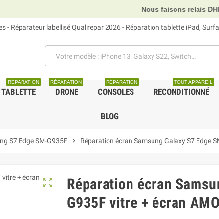
Nous faisons relais DHL, GLS et UPS.
 - Réparateur labellisé Qualirepar 2026 - Réparation tablette iPad, Sur
RÉPARATION
RÉPARATION
RÉPARATION
TOUT APPAREIL
TABLETTE
DRONE
CONSOLES
RECONDITIONNÉ
BLOG
ng S7 Edge SM-G935F
chevron_right
Réparation écran Samsung Galaxy S7 Edge S
Réparation écran Samsu
zoom_out_map
G935F vitre + écran AM