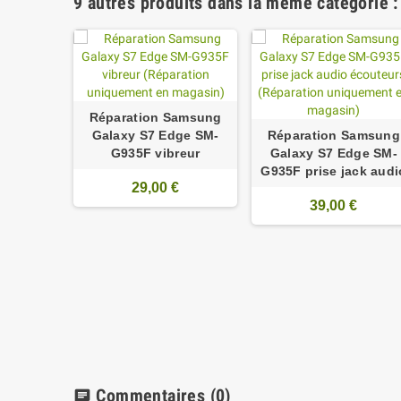
9 autres produits dans la même catégorie :
Réparation Samsung
Galaxy S7 Edge SM-
Réparation Samsung
G935F vibreur
Galaxy S7 Edge SM-
G935F prise jack audi
29,00 €
39,00 €
amsung
ge SM-
arleur
€
Commentaires
(0)
chat