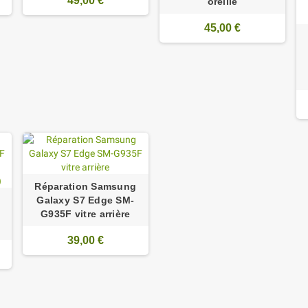
49,00 €
oreille
45,00 €
Réparation Samsung
Galaxy S7 Edge SM-
G935F vitre arrière
39,00 €