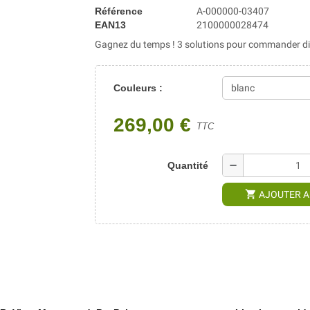
Référence
A-000000-03407
EAN13
2100000028474
Gagnez du temps ! 3 solutions pour commander dir
Couleurs :
269,00 €
TTC
remove
Quantité
shopping_cart
AJOUTER A