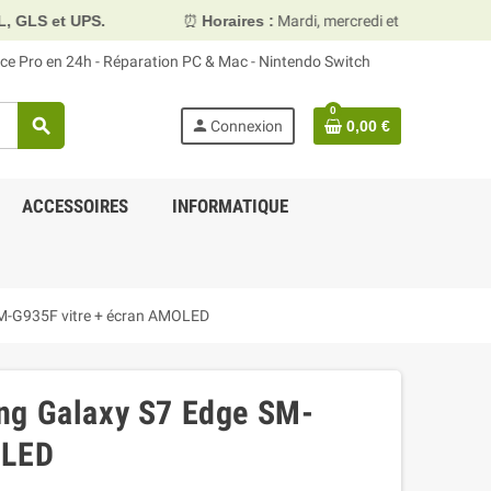
⏰
Horaires :
Mardi, mercredi et vendredi 10h00–13h30 & 15
face Pro en 24h - Réparation PC & Mac - Nintendo Switch
0
search
person
Connexion
0,00 €
ACCESSOIRES
INFORMATIQUE
M-G935F vitre + écran AMOLED
ng Galaxy S7 Edge SM-
OLED