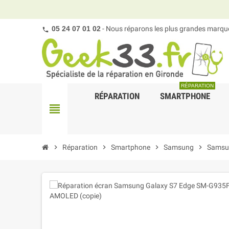
05 24 07 01 02
- Nous réparons les plus grandes marques
RÉPARATION
RÉPARATION
SMARTPHONE
view_headline
chevron_right
Réparation
chevron_right
Smartphone
chevron_right
Samsung
chevron_right
Samsu