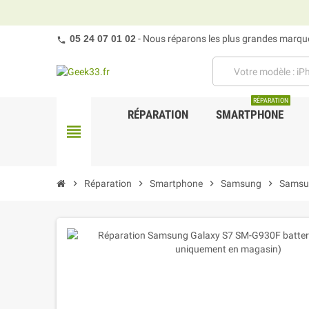
05 24 07 01 02
- Nous réparons les plus grandes marques
RÉPARATION
RÉPARATION
SMARTPHONE
view_headline
chevron_right
Réparation
chevron_right
Smartphone
chevron_right
Samsung
chevron_right
Samsu