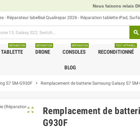
Nous faisons relais DHL, GLS et UPS
 - Réparateur labellisé Qualirepar 2026 - Réparation tablette iPad, Sur
search
RÉPARATION
RÉPARATION
RÉPARATION
TOUT APPAREIL
TABLETTE
DRONE
CONSOLES
RECONDITIONNÉ
BLOG
ng S7 SM-G930F
chevron_right
Remplacement de batterie Samsung Galaxy S7 SM
Remplacement de batter
zoom_out_map
G930F