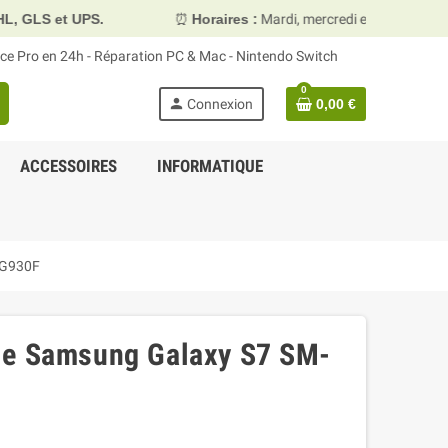
.
⏰
Horaires :
Mardi, mercredi et vendredi 10h00–13h30 &
face Pro en 24h - Réparation PC & Mac - Nintendo Switch
0
person
Connexion
0,00 €
ACCESSOIRES
INFORMATIQUE
-G930F
ie Samsung Galaxy S7 SM-