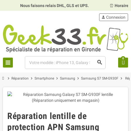
Nous faisons relais DHL, GLS et UPS.
⏰
Horaires :
Mardi, 
person
Connexion
0
view_headline
search
chevron_right
chevron_right
chevron_right
chevron_right
chevron_right
Réparation
Smartphone
Samsung
Samsung S7 SM-G930F
Rép
Réparation lentille de
protection APN Samsung