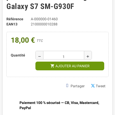
Galaxy S7 SM-G930F
Référence
A-000000-01460
EAN13
2100000010288
18,00 €
TTC
Quantité
remove
add
shopping_cart
AJOUTER AU PANIER
Partager
Tweet
Paiement 100 % sécurisé — CB, Visa, Mastercard,
PayPal