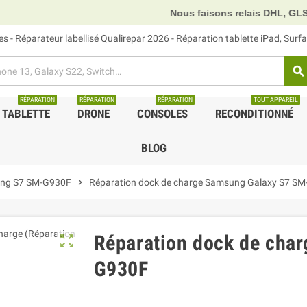
Nous faisons relais DHL, GLS et UPS.
 - Réparateur labellisé Qualirepar 2026 - Réparation tablette iPad, Sur
search
RÉPARATION
RÉPARATION
RÉPARATION
TOUT APPAREIL
TABLETTE
DRONE
CONSOLES
RECONDITIONNÉ
BLOG
ng S7 SM-G930F
chevron_right
Réparation dock de charge Samsung Galaxy S7 S
Réparation dock de cha
zoom_out_map
G930F