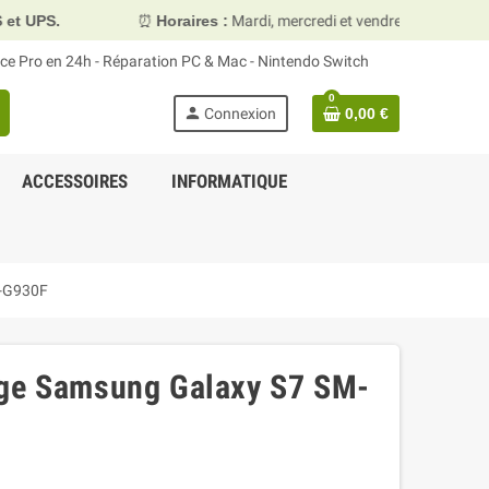
⏰
Horaires :
Mardi, mercredi et vendredi 10h00–13h30 & 15h00–
face Pro en 24h - Réparation PC & Mac - Nintendo Switch
0
person
Connexion
0,00 €
ACCESSOIRES
INFORMATIQUE
M-G930F
rge Samsung Galaxy S7 SM-