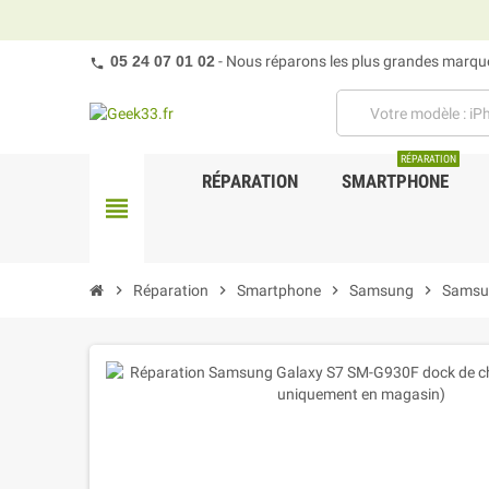
05 24 07 01 02
- Nous réparons les plus grandes marques
RÉPARATION
RÉPARATION
SMARTPHONE
view_headline
chevron_right
Réparation
chevron_right
Smartphone
chevron_right
Samsung
chevron_right
Samsu