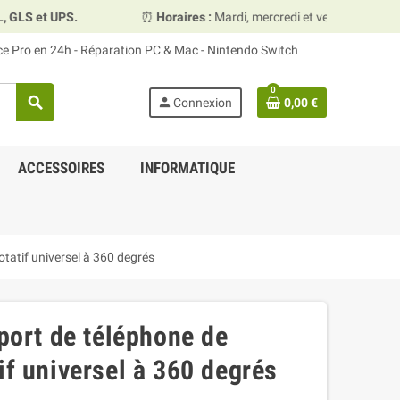
 et UPS.
⏰
Horaires :
Mardi, mercredi et vendredi 10h00–1
ace Pro en 24h - Réparation PC & Mac - Nintendo Switch
0
search
person
Connexion
0,00 €
ACCESSOIRES
INFORMATIQUE
atif universel à 360 degrés
ort de téléphone de
if universel à 360 degrés