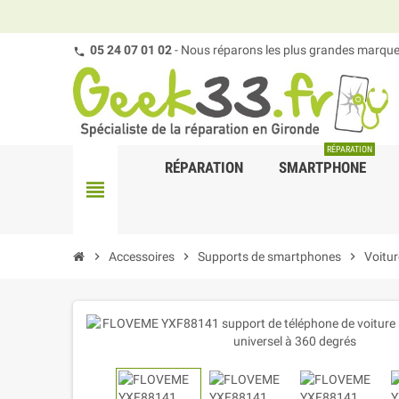
05 24 07 01 02
- Nous réparons les plus grandes marques
RÉPARATION
RÉPARATION
SMARTPHONE
view_headline
chevron_right
Accessoires
chevron_right
Supports de smartphones
chevron_right
Voitur