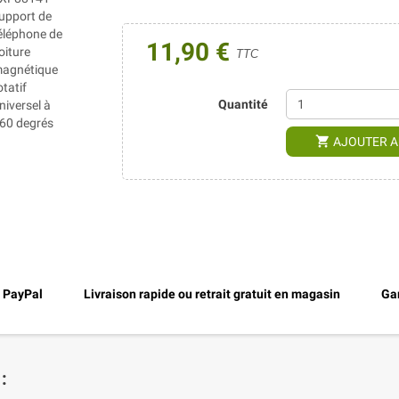
11,90 €
TTC
Quantité
shopping_cart
AJOUTER A
, PayPal
Livraison rapide ou retrait gratuit en magasin
Gar
: