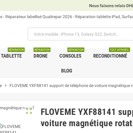
Nous faisons relais DHL, GLS
 - Réparateur labellisé Qualirepar 2026 - Réparation tablette iPad, Surf
RÉPARATION
RÉPARATION
RÉPARATION
TOUT APPAREIL
TABLETTE
DRONE
CONSOLES
RECONDITIONNÉ
BLOG
e
chevron_right
FLOVEME YXF88141 support de téléphone de voiture magnétique rot
FLOVEME YXF88141 supp
zoom_out_map
voiture magnétique rotat