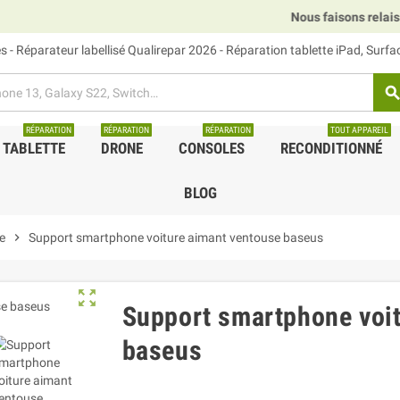
Nous faisons relais DHL
 - Réparateur labellisé Qualirepar 2026 - Réparation tablette iPad, Surf
searc
RÉPARATION
RÉPARATION
RÉPARATION
TOUT APPAREIL
TABLETTE
DRONE
CONSOLES
RECONDITIONNÉ
BLOG
e
chevron_right
Support smartphone voiture aimant ventouse baseus
zoom_out_map
Support smartphone voit
baseus