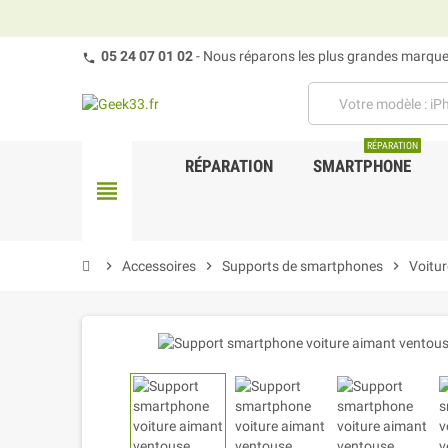
05 24 07 01 02
- Nous réparons les plus grandes marques
RÉPARATION
RÉPARATION
SMARTPHONE
view_headline
chevron_right
Accessoires
chevron_right
Supports de smartphones
chevron_right
Voitur