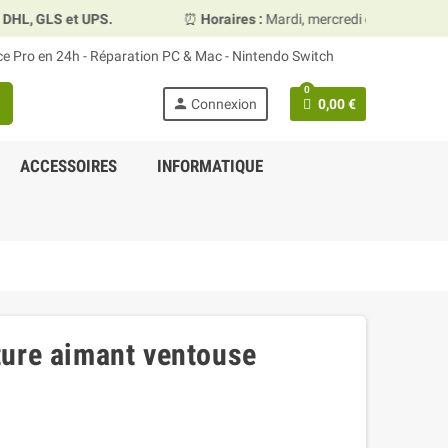
, GLS et UPS.
⏰
Horaires :
Mardi, mercredi et vendredi 10
ace Pro en 24h - Réparation PC & Mac - Nintendo Switch
0
h
person
Connexion
0,00 €
ACCESSOIRES
INFORMATIQUE
ure aimant ventouse