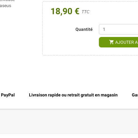
18,90 €
TTC
Quantité
shopping_cart
AJOUTER A
, PayPal
Livraison rapide ou retrait gratuit en magasin
Gar