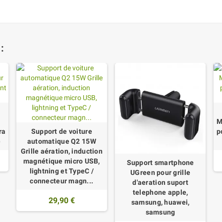
:
M
ra
Support de voiture
p
)
automatique Q2 15W
Grille aération, induction
magnétique micro USB,
Support smartphone
lightning et TypeC /
UGreen pour grille
connecteur magn...
d'aeration suport
telephone apple,
29,90 €
samsung, huawei,
samsung