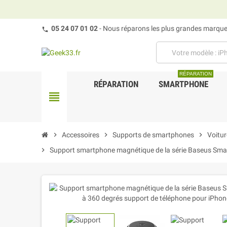
05 24 07 01 02
- Nous réparons les plus grandes marques
RÉPARATION
RÉPARATION
SMARTPHONE
view_headline
chevron_right
Accessoires
chevron_right
Supports de smartphones
chevron_right
Voitur
chevron_right
Support smartphone magnétique de la série Baseus Small