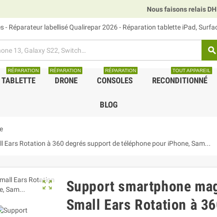
Nous faisons relais DHL, GL
 - Réparateur labellisé Qualirepar 2026 - Réparation tablette iPad, Surf
search
RÉPARATION
RÉPARATION
RÉPARATION
TOUT APPAREIL
TABLETTE
DRONE
CONSOLES
RECONDITIONNÉ
BLOG
e
 Ears Rotation à 360 degrés support de téléphone pour iPhone, Sam...
Support smartphone mag
zoom_out_map
Small Ears Rotation à 3