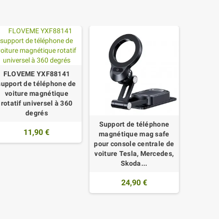
FLOVEME YXF88141
support de téléphone de
voiture magnétique
rotatif universel à 360
degrés
Support de téléphone
Suppo
11,90 €
magnétique mag safe
voitu
pour console centrale de
Invisibl
voiture Tesla, Mercedes,
1
Skoda...
24,90 €