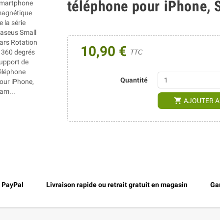
téléphone pour iPhone, 
10,90 €
TTC
Quantité
shopping_cart
AJOUTER A
, PayPal
Livraison rapide ou retrait gratuit en magasin
Gar