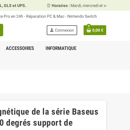
S et UPS.
⏰
Horaires :
Mardi, mercredi et vendredi 10h00–1
ace Pro en 24h - Réparation PC & Mac - Nintendo Switch
0
person
Connexion
0,00 €
ACCESSOIRES
INFORMATIQUE
nétique de la série Baseus
60 degrés support de