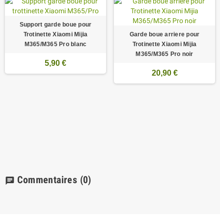
Support garde boue pour
Trotinette Xiaomi Mijia
Garde boue arriere pour
M365/M365 Pro blanc
Trotinette Xiaomi Mijia
M365/M365 Pro noir
5,90 €
20,90 €
Commentaires
(0)
chat