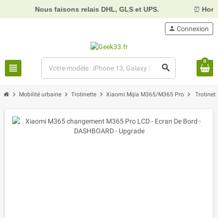
Nous faisons relais DHL, GLS et UPS.
⏰
Horaire
person
Connexion
0
view_headline
search
chevron_right
chevron_right
chevron_right
chevron_right
Mobilité urbaine
Trotinette
Xiaomi Mijia M365/M365 Pro
Trotine