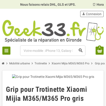
Nous faisons relais DHL, GLS et UPS.
⏰
Horaires
person
Connexion
0
view_headline
search
chevron_right
chevron_right
chevron_right
chevron_right
Mobilité urbaine
Trotinette
Xiaomi Mijia M365/M365 Pro
Grip pou
Grip pour Trotinette Xiaomi
Mijia M365/M365 Pro gris