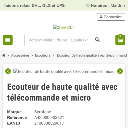
faisons relais DHL, GLS et UPS.
⏰
Horaires :
Mardi, merc
person
Connexion
0
view_headline
search
chevron_right
chevron_right
chevron_right
Accessoires
Ecouteurs
Ecouteur de haute qualité avec télécommande
chevron_left
chevron_right
Ecouteur de haute qualité avec
télécommande et micro
Marque
Borofone
Référence
A-000000-03621
EAN13
2100000029617