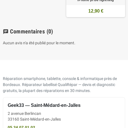
12,90 €
Commentaires
(0)
chat
Aucun avis n'a été publié pour le moment.
Réparation smartphone, tablette, console & informatique près de
Bordeaux. Réparateur labellisé QualiRépar — devis et diagnostic
gratuits, la plupart des réparations en 30 minutes.
Geek33 — Saint-Médard-en-Jalles
2 avenue Berlincan
33160 Saint-Médard-en-Jalles
05 24 07 01 02