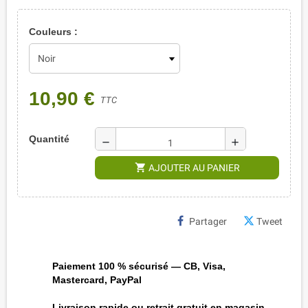
Couleurs :
10,90 €
TTC
Quantité
remove
add
shopping_cart
AJOUTER AU PANIER
Partager
Tweet
Paiement 100 % sécurisé — CB, Visa,
Mastercard, PayPal
Livraison rapide ou retrait gratuit en magasin