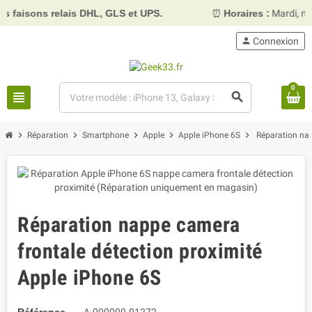
aisons relais DHL, GLS et UPS.
⏰
Horaires :
Mardi, mercr
person
Connexion
0
view_headline
search
chevron_right
chevron_right
chevron_right
chevron_right
chevron_right
Réparation
Smartphone
Apple
Apple iPhone 6S
Réparation nap
Réparation nappe camera
frontale détection proximité
Apple iPhone 6S
Référence
A-000000-01272