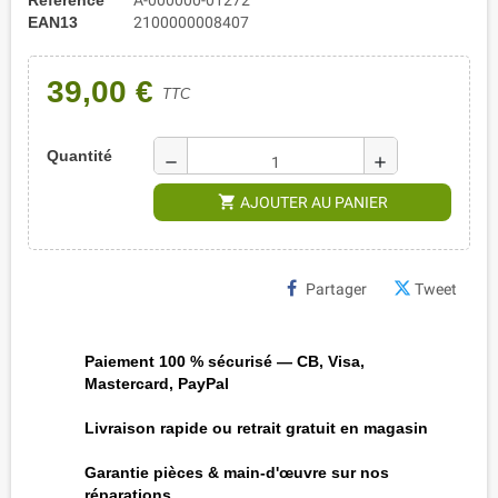
EAN13
2100000008407
39,00 €
TTC
Quantité
remove
add
shopping_cart
AJOUTER AU PANIER
Partager
Tweet
Paiement 100 % sécurisé — CB, Visa,
Mastercard, PayPal
Livraison rapide ou retrait gratuit en magasin
Garantie pièces & main-d'œuvre sur nos
réparations