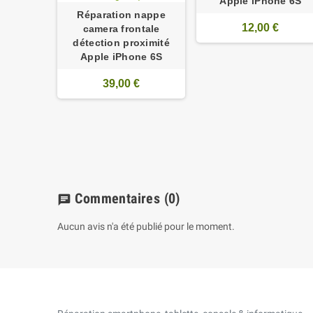
Apple iPhone 6S
Réparation nappe
12,00 €
camera frontale
détection proximité
Apple iPhone 6S
ntille
39,00 €
 iPhone
N
€
Commentaires
(0)
chat
Aucun avis n'a été publié pour le moment.