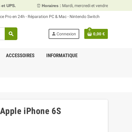
⏰
Horaires :
Mardi, mercredi et vendredi 10h00–13h30 & 15h00–
face Pro en 24h - Réparation PC & Mac - Nintendo Switch
0
search
person
Connexion
0,00 €
ACCESSOIRES
INFORMATIQUE
 Apple iPhone 6S