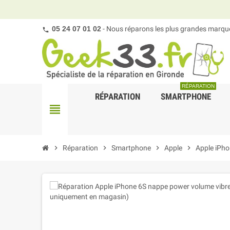
05 24 07 01 02
- Nous réparons les plus grandes marques
RÉPARATION
RÉPARATION
SMARTPHONE
view_headline
chevron_right
Réparation
chevron_right
Smartphone
chevron_right
Apple
chevron_right
Apple iPho