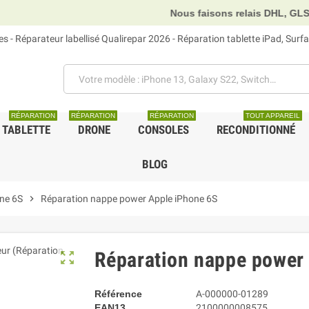
Nous faisons relais DHL, GLS et UPS.
 - Réparateur labellisé Qualirepar 2026 - Réparation tablette iPad, Sur
RÉPARATION
RÉPARATION
RÉPARATION
TOUT APPAREIL
TABLETTE
DRONE
CONSOLES
RECONDITIONNÉ
BLOG
ne 6S
chevron_right
Réparation nappe power Apple iPhone 6S
Réparation nappe power
zoom_out_map
Référence
A-000000-01289
EAN13
2100000008575