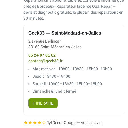
Réparation smartphone, tablette, console & informatique
près de Bordeaux. Réparateur labellisé QualiRépar —
devis et diagnostic gratuits, la plupart des réparations en
30 minutes.
Geek33 — Saint-Médard-en-Jalles
2 avenue Berlincan
33160 Saint-Médard-en-Jalles
05 24 07 01 02
contact@geek33.fr
Mar, mer, ven : 10h00–13h30 · 15h00–19h00
Jeudi : 13h30–19h00
Samedi : 10h00–13h30 · 15h00–18h00
Dimanche & lundi : fermé
ITINÉRAIRE
★★★★☆
4,4/5
sur Google — voir les avis