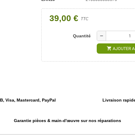
39,00 €
TTC
remove
Quantité
shopping_cart
AJOUTER A
, Visa, Mastercard, PayPal
Livraison rapide
Garantie pièces & main-d'œuvre sur nos réparations