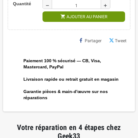
Quantité
remove
add
shopping_cart
AJOUTER AU PANIER
Partager
Tweet
Paiement 100 % sécurisé — CB, Visa,
Mastercard, PayPal
Livraison rapide ou retrait gratuit en magasin
Garantie pièces & main-d'œuvre sur nos
réparations
Votre réparation en 4 étapes chez
Geek33