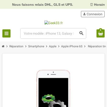
Nous faisons relais DHL, GLS et UPS.
⏰
Horaires :
Mardi,
person
Connexion
0
view_headline
search
chevron_right
chevron_right
chevron_right
chevron_right
chevron_right
Réparation
Smartphone
Apple
Apple iPhone 6S
Réparation tir