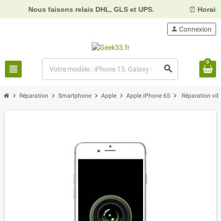
Nous faisons relais DHL, GLS et UPS.
⏰
Horaires :
Mardi
person
Connexion
0
view_headline
search
chevron_right
chevron_right
chevron_right
chevron_right
chevron_right
Réparation
Smartphone
Apple
Apple iPhone 6S
Réparation vib