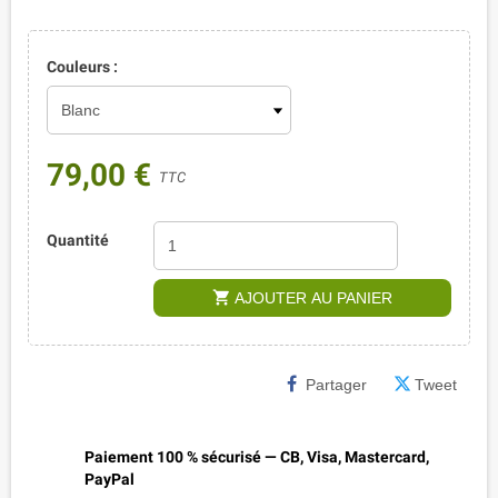
Couleurs :
79,00 €
TTC
Quantité
shopping_cart
AJOUTER AU PANIER
Partager
Tweet
Paiement 100 % sécurisé — CB, Visa, Mastercard,
PayPal