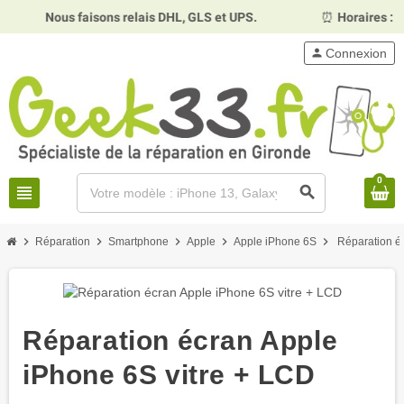
Nous faisons relais DHL, GLS et UPS.
⏰
Horaires :
Mardi, me
person
Connexion
0
view_headline
search
chevron_right
chevron_right
chevron_right
chevron_right
chevron_right
Réparation
Smartphone
Apple
Apple iPhone 6S
Réparation é
Réparation écran Apple
iPhone 6S vitre + LCD